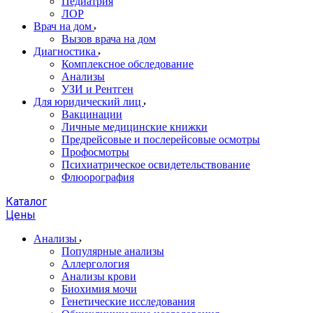
Педиатрия
ЛОР
Врач на дом
Вызов врача на дом
Диагностика
Комплексное обследование
Анализы
УЗИ и Рентген
Для юридический лиц
Вакцинации
Личные медицинские книжки
Предрейсовые и послерейсовые осмотры
Профосмотры
Психиатрическое освидетельствование
Флюорография
Каталог
Цены
Анализы
Популярные анализы
Аллергология
Анализы крови
Биохимия мочи
Генетические исследования