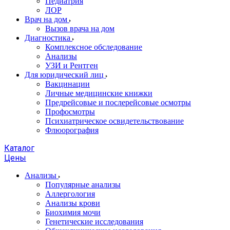
Педиатрия
ЛОР
Врач на дом
Вызов врача на дом
Диагностика
Комплексное обследование
Анализы
УЗИ и Рентген
Для юридический лиц
Вакцинации
Личные медицинские книжки
Предрейсовые и послерейсовые осмотры
Профосмотры
Психиатрическое освидетельствование
Флюорография
Каталог
Цены
Анализы
Популярные анализы
Аллергология
Анализы крови
Биохимия мочи
Генетические исследования