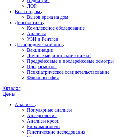
Педиатрия
ЛОР
Врач на дом
Вызов врача на дом
Диагностика
Комплексное обследование
Анализы
УЗИ и Рентген
Для юридический лиц
Вакцинации
Личные медицинские книжки
Предрейсовые и послерейсовые осмотры
Профосмотры
Психиатрическое освидетельствование
Флюорография
Каталог
Цены
Анализы
Популярные анализы
Аллергология
Анализы крови
Биохимия мочи
Генетические исследования